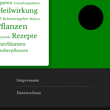
arten
Gestaltungsideen
Heilwirkung
r
Kräuterratgeber
Mabon
flanzen
Rezepte
anzenöle
erblumen
auberpflanzen
Impressum
Datenschutz