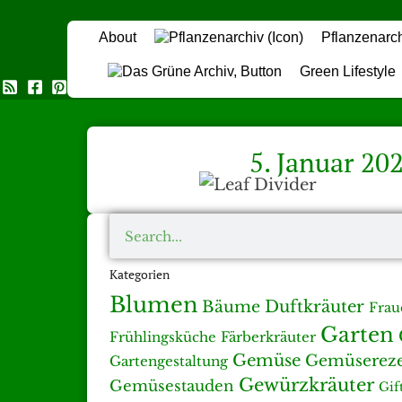
About
Pflanzenarc
Green Lifestyle
Das Grüne Archiv
5. Januar 20
Kategorien
Blumen
Duftkräuter
Bäume
Frau
Garten
Färberkräuter
Frühlingsküche
Gemüse
Gemüserez
Gartengestaltung
Gewürzkräuter
Gemüsestauden
Gif