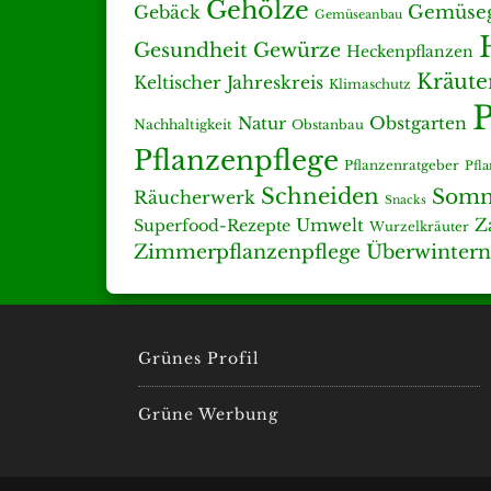
Gehölze
Gemüseg
Gebäck
Gemüseanbau
Gesundheit
Gewürze
Heckenpflanzen
Kräute
Keltischer Jahreskreis
Klimaschutz
P
Natur
Obstgarten
Nachhaltigkeit
Obstanbau
Pflanzenpflege
Pflanzenratgeber
Pfl
Schneiden
Somm
Räucherwerk
Snacks
Umwelt
Z
Superfood-Rezepte
Wurzelkräuter
Zimmerpflanzenpflege
Überwintern
Grünes Profil
Grüne Werbung