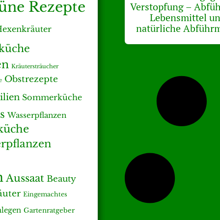
üne Rezepte
Verstopfung – Abfü
Lebensmittel u
natürliche Abführm
exenkräuter
rküche
en
Kräutersträucher
Obstrezepte
e
ilien
Sommerküche
s
Wasserpflanzen
küche
pflanzen
n
Aussaat
Beauty
äuter
Eingemachtes
nlegen
Gartenratgeber