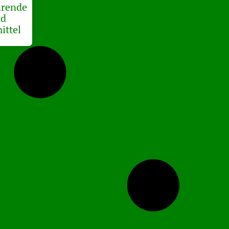
hrende
nd
ittel