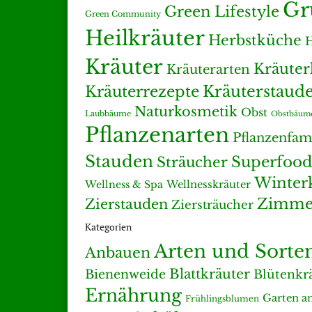
Gr
Green Lifestyle
Green Community
Heilkräuter
Herbstküche
H
Kräuter
Kräute
Kräuterarten
Kräuterrezepte
Kräuterstaud
Naturkosmetik
Obst
Laubbäume
Obstbäum
Pflanzenarten
Pflanzenfam
Stauden
Superfood
Sträucher
Winter
Wellness & Spa
Wellnesskräuter
Zimmer
Zierstauden
Ziersträucher
Kategorien
Arten und Sorte
Anbauen
Blattkräuter
Bienenweide
Blütenkr
Ernährung
Garten a
Frühlingsblumen