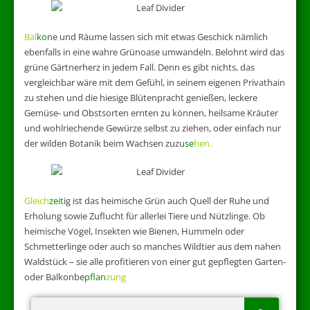
Bal
ko
ne und Räume lassen sich mit etwas Geschick nämlich
ebenfalls in eine wahre Grünoase umwandeln. Belohnt wird das
grüne Gärtnerherz in jedem Fall. Denn es gibt nichts, das
vergleichbar wäre mit dem Gefühl, in seinem eigenen Privathain
zu stehen und die hiesige Blütenpracht genießen, leckere
Gemüse- und Obstsorten ernten zu können, heilsame Kräuter
und wohlriechende Gewürze selbst zu ziehen, oder einfach nur
der wilden Botanik beim Wachsen zuzu
se
hen.
Glei
ch
zeit
ig ist das heimische Grün auch Quell der Ruhe und
Erholung sowie Zuflucht für allerlei Tiere und Nützlinge. Ob
heimische Vögel, Insekten wie Bienen, Hummeln oder
Schmetterlinge oder auch so manches Wildtier aus dem nahen
Waldstück – sie alle profitieren von einer gut gepflegten Garten-
oder Balkonbe
pflan
zung