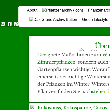
About
Pflanzenarc
Green Lifestyle
Das Grüne Archiv
Über
Ge
eig
nete Maßnahmen zum
Win
Zimmerpflanzen
, sondern auch 
Gartenpflanzen wichtig. Worauf
einerseits der richtige Wintersta
der Pflanzen im Winter. Wintersc
Pflanzen finden Sie nach
steh
end