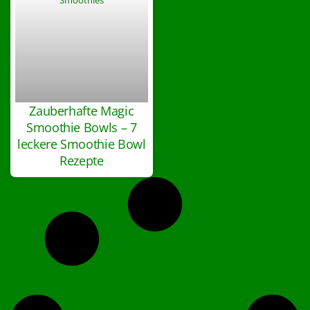
Zauberhafte Magic
Smoothie Bowls – 7
leckere Smoothie Bowl
Rezepte