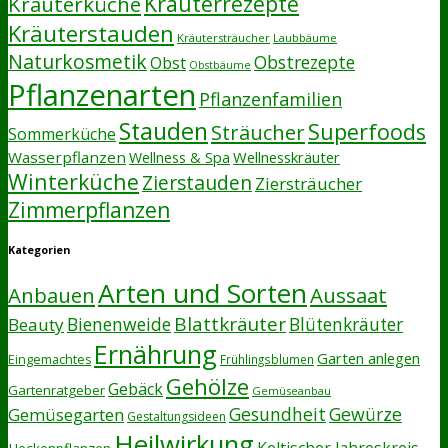
Kräuterrezepte
Kräuterküche
Kräuterstauden
Kräutersträucher
Laubbäume
Naturkosmetik
Obstrezepte
Obst
Obstbäume
Pflanzenarten
Pflanzenfamilien
Stauden
Superfoods
Sträucher
Sommerküche
Wasserpflanzen
Wellnesskräuter
Wellness & Spa
Winterküche
Zierstauden
Ziersträucher
Zimmerpflanzen
Kategorien
Arten und Sorten
Anbauen
Aussaat
Blattkräuter
Bienenweide
Beauty
Blütenkräuter
Ernährung
Garten anlegen
Eingemachtes
Frühlingsblumen
Gehölze
Gebäck
Gartenratgeber
Gemüseanbau
Gesundheit
Gewürze
Gemüsegarten
Gestaltungsideen
Heilwirkung
Keltischer Jahreskreis