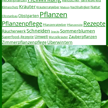
Heckenpflanzen
Kräuter
Natur
Kräuterratgeber
Klimaschutz
Nachhaltigkeit
Mabon
Pflanzen
Obstgarten
Obstanbau
Rezepte
Pflanzenpflege
Pflanzenratgeber
Pflanzenöle
Schneiden
Sommerblumen
Räucherwerk
Snacks
Zauberpflanzen
Superfood-Rezepte
Umwelt
Wurzelkräuter
Zimmerpflanzenpflege
Überwintern