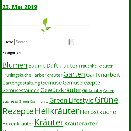
23. Mai 2019
Suche
Kategorien
Blumen
Duftkräuter
Bäume
Frauenheilkräuter
Garten
Gartenarbeit
Frühlingsküche
Färberkräuter
Gemüse
Gemüserezepte
Gartengestaltung
Gewürzkräuter
Gemüsestauden
Giftkräuter
Green
Grüne
Green Lifestyle
Business
Green Community
Heilkräuter
Rezepte
Herbstküche
Kräuter
Kräuterarten
Hexenkräuter