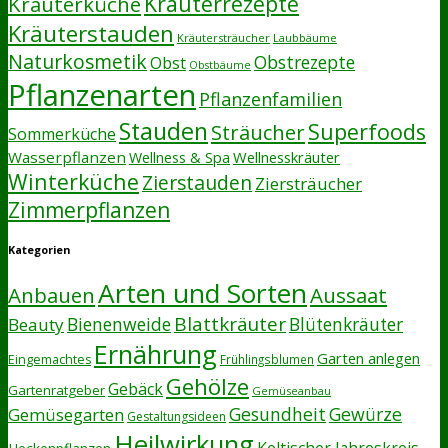
Kräuterrezepte
Kräuterküche
Kräuterstauden
Kräutersträucher
Laubbäume
Naturkosmetik
Obstrezepte
Obst
Obstbäume
Pflanzenarten
Pflanzenfamilien
Stauden
Superfoods
Sträucher
Sommerküche
Wasserpflanzen
Wellnesskräuter
Wellness & Spa
Winterküche
Zierstauden
Ziersträucher
Zimmerpflanzen
Kategorien
Arten und Sorten
Anbauen
Aussaat
Blattkräuter
Bienenweide
Beauty
Blütenkräuter
Ernährung
Garten anlegen
Eingemachtes
Frühlingsblumen
Gehölze
Gebäck
Gartenratgeber
Gemüseanbau
Gesundheit
Gewürze
Gemüsegarten
Gestaltungsideen
Heilwirkung
Keltischer Jahreskreis