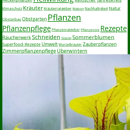
Heckenpflanzen
Kräuter
Natur
Kräuterratgeber
Klimaschutz
Nachhaltigkeit
Mabon
Pflanzen
Obstgarten
Obstanbau
Rezepte
Pflanzenpflege
Pflanzenratgeber
Pflanzenöle
Schneiden
Sommerblumen
Räucherwerk
Snacks
Zauberpflanzen
Superfood-Rezepte
Umwelt
Wurzelkräuter
Zimmerpflanzenpflege
Überwintern