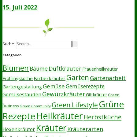
15. Juli 2022
Suche
Kategorien
Blumen
Duftkräuter
Bäume
Frauenheilkräuter
Garten
Gartenarbeit
Frühlingsküche
Färberkräuter
Gemüse
Gemüserezepte
Gartengestaltung
Gewürzkräuter
Gemüsestauden
Giftkräuter
Green
Grüne
Green Lifestyle
Business
Green Community
Heilkräuter
Rezepte
Herbstküche
Kräuter
Kräuterarten
Hexenkräuter