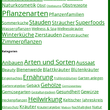
Naturkosmetik
Obstrezepte
Obst
Obstbäume
Pflanzenarten
Pflanzenfamilien
Stauden
Superfoods
Sträucher
Sommerküche
Wasserpflanzen
Wellnesskräuter
Wellness & Spa
Winterküche
Zierstauden
Ziersträucher
Zimmerpflanzen
Kategorien
Arten und Sorten
Anbauen
Aussaat
Blattkräuter
Bienenweide
Beauty
Blütenkräuter
Ernährung
Garten anlegen
Eingemachtes
Frühlingsblumen
Gehölze
Gebäck
Gartenratgeber
Gemüseanbau
Gesundheit
Gewürze
Gemüsegarten
Gestaltungsideen
Heilwirkung
Keltischer Jahreskreis
Heckenpflanzen
Kräuter
Natur
Kräuterratgeber
Klimaschutz
Nachhaltigkeit
Mabon