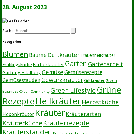
28. August 2023
Suche
Kategorien
Blumen
Duftkräuter
Bäume
Frauenheilkräuter
Garten
Gartenarbeit
Frühlingsküche
Färberkräuter
Gemüse
Gemüserezepte
Gartengestaltung
Gewürzkräuter
Gemüsestauden
Giftkräuter
Green
Grüne
Green Lifestyle
Business
Green Community
Heilkräuter
Rezepte
Herbstküche
Kräuter
Kräuterarten
Hexenkräuter
Kräuterrezepte
Kräuterküche
Kräuterstauden
Kräutersträucher
Laubbäume