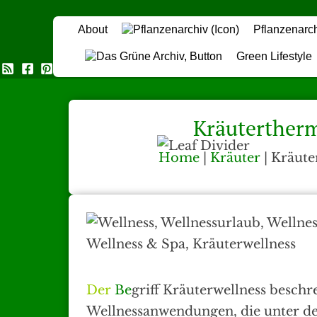
About
Pflanzenarc
Green Lifestyle
Das Grüne Archiv
Kräuterther
Home
|
Kräuter
|
Kräute
Der
Be
griff Kräuterwellness beschre
Wellnessanwendungen, die unter d