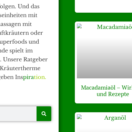
olgen. Und das
sseinheiten mit
massagen mit
ftkräutern oder
Superfoods und
de spielt im
e. Unsere Ratgeber
 Kräutertherme
geben Ins
pira
tion.
Macadamiaöl – Wi
und Rezepte