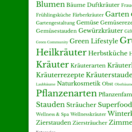
Blumen
Duftkräuter
Bäume
Frau
Garten
Färberkräuter
Frühlingsküche
Gemüse
Gemüserez
Gartengestaltung
Gewürzkräuter
Gemüsestauden
Gif
Gr
Green Lifestyle
Green Community
Heilkräuter
Herbstküche
H
Kräuter
Kräute
Kräuterarten
Kräuterrezepte
Kräuterstaud
Naturkosmetik
Obst
Laubbäume
Obstbäum
Pflanzenarten
Pflanzenfam
Stauden
Superfood
Sträucher
Winter
Wellness & Spa
Wellnesskräuter
Zimmer
Zierstauden
Ziersträucher