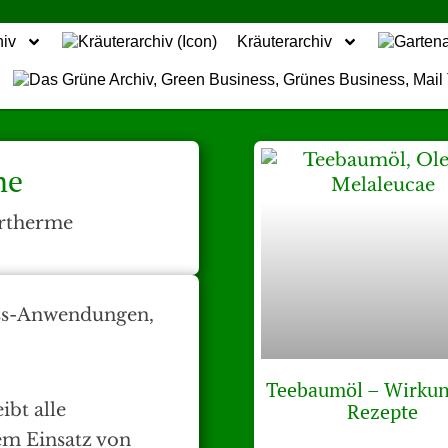
hiv
Kräuterarchiv
me
rtherme
Teebaumöl – Wirku
Rezepte
ibt alle
em Einsatz von