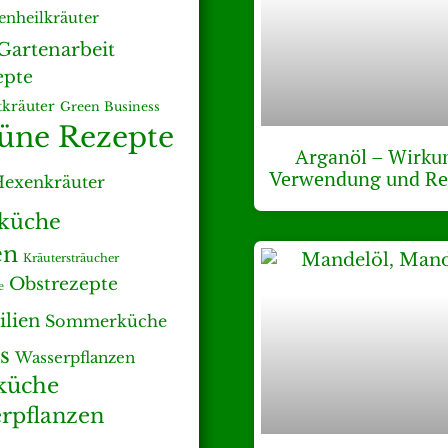
enheilkräuter
Gartenarbeit
epte
tkräuter
Green Business
üne Rezepte
Arganöl – Wirku
Verwendung und Re
exenkräuter
rküche
en
Kräutersträucher
Obstrezepte
e
ilien
Sommerküche
s
Wasserpflanzen
küche
pflanzen