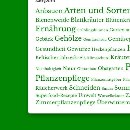
Kategorien
Arten und Sorte
Anbauen
Blattkräuter
Bienenweide
Blütenkr
Ernährung
Garten a
Frühlingsblumen
Gehölze
Gemüseg
Gebäck
Gemüseanbau
Gesundheit
Gewürze
Heckenpflanzen
Kräute
Keltischer Jahreskreis
Klimaschutz
P
Natur
Obstgarten
Nachhaltigkeit
Obstanbau
Pflanzenpflege
Pflanzenratgeber
Pfl
Schneiden
Somm
Räucherwerk
Snacks
Umwelt
Z
Superfood-Rezepte
Wurzelkräuter
Zimmerpflanzenpflege
Überwintern