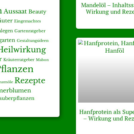
Mandelöl – Inhaltss
n
Wirkung und Rez
Aussaat
Beauty
äuter
Eingemachtes
nlegen
Gartenratgeber
arten
Gestaltungsideen
Heilwirkung
r
Kräuterratgeber
Mabon
flanzen
Rezepte
anzenöle
erblumen
auberpflanzen
Hanfprotein als Sup
– Wirkung und Rez