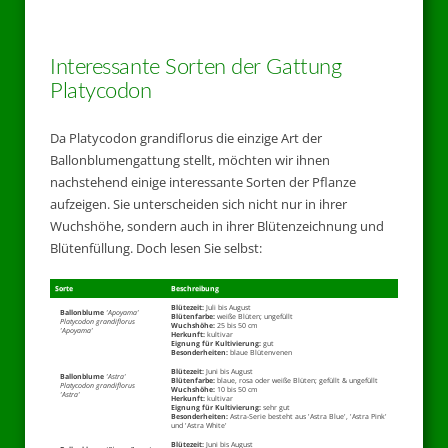
Interessante Sorten der Gattung
Platycodon
Da Platycodon grandiflorus die einzige Art der
Ballonblumengattung stellt, möchten wir ihnen
nachstehend einige interessante Sorten der Pflanze
aufzeigen. Sie unterscheiden sich nicht nur in ihrer
Wuchshöhe, sondern auch in ihrer Blütenzeichnung und
Blütenfüllung. Doch lesen Sie selbst:
Sorte
Beschreibung
Blütezeit:
Juli bis August
Ballonblume
'Apoyama'
Blütenfarbe:
weiße Blüten; ungefüllt
Platycodon grandiflorus
Wuchshöhe:
25 bis 50 cm
'Apoyama'
Herkunft:
kultivar
Eignung für Kultivierung:
gut
Besonderheiten:
blaue Blütenvenen
Blütezeit:
Juni bis August
Ballonblume
'Astra'
Blütenfarbe:
blaue, rosa oder weiße Blüten; gefüllt & ungefüllt
Platycodon grandiflorus
Wuchshöhe:
10 bis 50 cm
'Astra'
Herkunft:
kultivar
Eignung für Kultivierung:
sehr gut
Besonderheiten:
Astra-Serie besteht aus 'Astra Blue', 'Astra Pink'
und 'Astra White'
Blütezeit:
Juni bis August