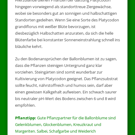
hingegen vorwiegend als standorttreue Ziergewächse,
wobei sie besonders gut an sonnigen und halbschattigen
Standorten gedeihen. Wenn Sie eine Sorte des Platycodon
grandiflorus mit weißer Blüte bevorzugen, ist
diesbezüglich Halbschatten anzuraten, da sich die helle
Blütenfarbe bei konstanter Sonneneinstrahlung schnell ins
bläuliche kehrt.
Zu den Bodenansprüchen der Ballonblumen ist zu sagen,
dass die Pflanzen steinigen Untergrund ganz klar
vorziehen. Steingärten sind somit wunderbar zur
Kultivierung von Platycodon geeignet. Das Pflanzsubstrat
sollte feucht, nährstoffreich und humos sein, darf aber
einen gewissen Kalkgehalt aufweisen. Ein schwach saurer
bis neutraler pH-Wert des Bodens zwischen 6 und 8 wird
empfohlen.
Pflanztipp:
Gute Pflanzpartner für die Ballonblume sind
Gelenkblumen, Glockenblumen, Kreuzkraut und
Margeriten. Salbei, Schafgarbe und Weiderich