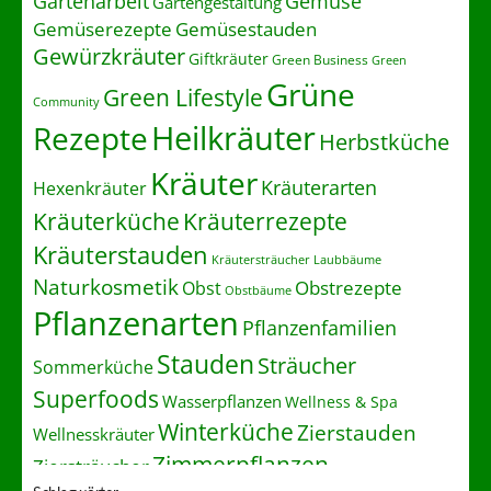
Gartenarbeit
Gemüse
Gartengestaltung
Gemüserezepte
Gemüsestauden
Gewürzkräuter
Giftkräuter
Green Business
Green
Grüne
Green Lifestyle
Community
Heilkräuter
Rezepte
Herbstküche
Kräuter
Kräuterarten
Hexenkräuter
Kräuterrezepte
Kräuterküche
Kräuterstauden
Kräutersträucher
Laubbäume
Naturkosmetik
Obstrezepte
Obst
Obstbäume
Pflanzenarten
Pflanzenfamilien
Stauden
Sträucher
Sommerküche
Superfoods
Wasserpflanzen
Wellness & Spa
Winterküche
Zierstauden
Wellnesskräuter
Zimmerpflanzen
Ziersträucher