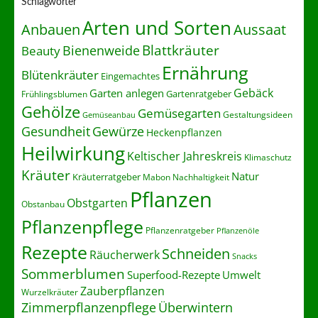
Schlagwörter
Arten und Sorten
Anbauen
Aussaat
Blattkräuter
Bienenweide
Beauty
Ernährung
Blütenkräuter
Eingemachtes
Gebäck
Garten anlegen
Gartenratgeber
Frühlingsblumen
Gehölze
Gemüsegarten
Gestaltungsideen
Gemüseanbau
Gesundheit
Gewürze
Heckenpflanzen
Heilwirkung
Keltischer Jahreskreis
Klimaschutz
Kräuter
Natur
Kräuterratgeber
Nachhaltigkeit
Mabon
Pflanzen
Obstgarten
Obstanbau
Pflanzenpflege
Pflanzenratgeber
Pflanzenöle
Rezepte
Schneiden
Räucherwerk
Snacks
Sommerblumen
Superfood-Rezepte
Umwelt
Zauberpflanzen
Wurzelkräuter
Zimmerpflanzenpflege
Überwintern