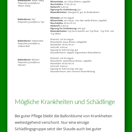
Ballonblume
'Blauer Zwerg'
Blütenfarbe:
zart blaue Blüten; ungefüllt
Platycodon grandiflorus
Wuchshöhe:
10 bis 20 cm
'Blauer Zwerg'
Herkunft:
kultivar
Eignung für Kultivierung:
gut
Besonderheiten:
Zwergsorte; gut als Bodendecker
Blütezeit:
Juli bis August
Ballonblume
'Fuji'
Blütenfarbe:
zart blaue, rosa oder weiße Blüten; ungefüllt
Platycodon grandiflorus 'Fuji'
Wuchshöhe:
40 bis 50 cm
Herkunft:
kultivar
Eignung für Kultivierung:
sehr gut
Besonderheiten:
Fuji-Serie besteht aus 'Fuji Blue', 'Fuji Pink' und
'Fuji White'
Blütezeit: Juli bis August
Ballonblume
'Hakone Blue'
Blütenfarbe: blaue Blüten, halbgefüllt
Platycodon grandiflorus
Wuchshöhe: 30 bis 40 cm
'Hakone Blue'
Herkunft: kultivar
Eignung für Kultivierung: gut
Besonderheiten: doppelt angeordnete Blütenblätter
Blütezeit: Juli bis August
Ballonblume
'Mariesii'
Blütenfarbe: dunkelblaue Blüten, ungefüllt
Platycodon grandiflorus
Wuchshöhe: 40 bis 60 cm
'Mariesii'
Herkunft: kultivar
Eignung für Kultivierung: sehr gut
Besonderheiten: sehr intensive Blütenfärbung
Mögliche Krankheiten und Schädlinge
Bei guter Pflege bleibt die Ballonblume von Krankheiten
weitestgehend verschont. Nur eine einzige
Schädlingsgruppe setzt der Staude auch bei guter