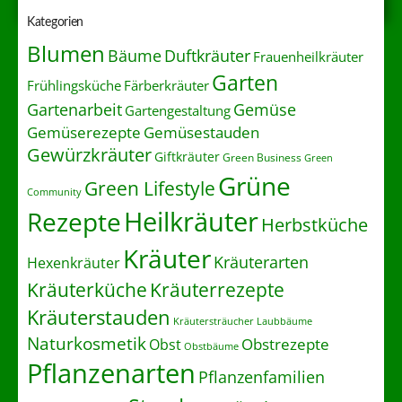
Kategorien
Blumen
Duftkräuter
Bäume
Frauenheilkräuter
Garten
Frühlingsküche
Färberkräuter
Gartenarbeit
Gemüse
Gartengestaltung
Gemüserezepte
Gemüsestauden
Gewürzkräuter
Giftkräuter
Green Business
Green
Grüne
Green Lifestyle
Community
Heilkräuter
Rezepte
Herbstküche
Kräuter
Kräuterarten
Hexenkräuter
Kräuterrezepte
Kräuterküche
Kräuterstauden
Kräutersträucher
Laubbäume
Naturkosmetik
Obstrezepte
Obst
Obstbäume
Pflanzenarten
Pflanzenfamilien