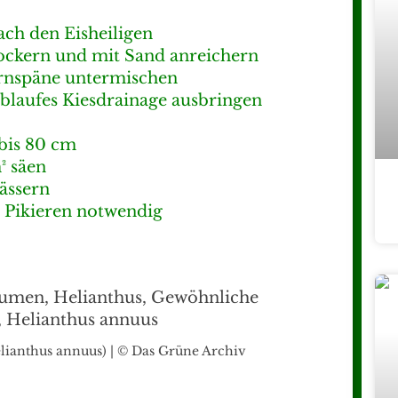
ach den Eisheiligen
lockern und mit Sand anreichern
rnspäne untermischen
blaufes Kiesdrainage ausbringen
 bis 80 cm
² säen
ässern
n Pikieren notwendig
anthus annuus) | © Das Grüne Archiv