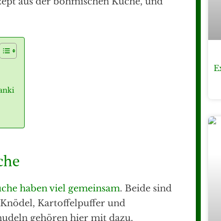
zept aus der böhmischen Küche, und
E
anki
che
che haben viel gemeinsam
. Beide sind
 Knödel, Kartoffelpuffer und
udeln gehören hier mit dazu.