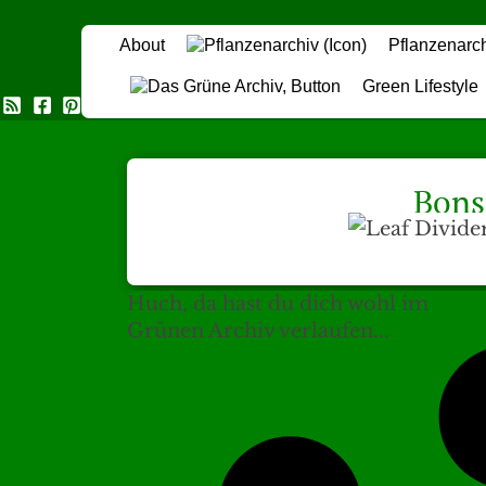
About
Pflanzenarc
Green Lifestyle
Das Grüne Archiv
Bons
Huch, da hast du dich wohl im
Grünen Archiv verlaufen...