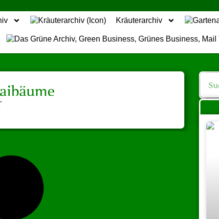
hiv
Kräuterarchiv
aibäume