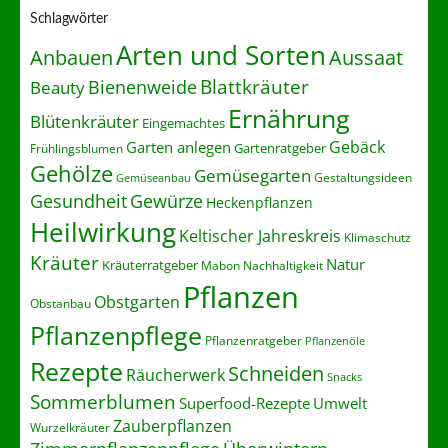
Schlagwörter
Arten und Sorten
Anbauen
Aussaat
Blattkräuter
Bienenweide
Beauty
Ernährung
Blütenkräuter
Eingemachtes
Gebäck
Garten anlegen
Gartenratgeber
Frühlingsblumen
Gehölze
Gemüsegarten
Gestaltungsideen
Gemüseanbau
Gesundheit
Gewürze
Heckenpflanzen
Heilwirkung
Keltischer Jahreskreis
Klimaschutz
Kräuter
Natur
Kräuterratgeber
Nachhaltigkeit
Mabon
Pflanzen
Obstgarten
Obstanbau
Pflanzenpflege
Pflanzenratgeber
Pflanzenöle
Rezepte
Schneiden
Räucherwerk
Snacks
Sommerblumen
Superfood-Rezepte
Umwelt
Zauberpflanzen
Wurzelkräuter