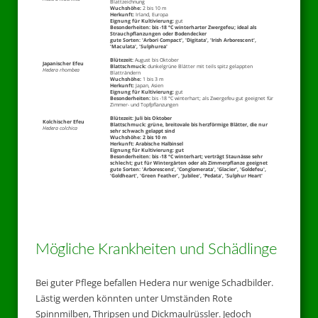
Blattzeichnung
Wuchshöhe:
2 bis 10 m
Herkunft:
Irland, Europa
Eignung für Kultivierung:
gut
Besonderheiten:
bis -18 °C winterharter Zwergefeu; ideal als
Strauchpflanzungen oder Bodendecker
gute Sorten:
'Arbori Compact', 'Digitata', 'Irish Arborescent',
'Maculata', 'Sulphurea'
Blütezeit:
August bis Oktober
Japanischer Efeu
Blattschmuck:
dunkelgrüne Blätter mit teils spitz gelappten
Hedera rhombea
Blatträndern
Wuchshöhe:
1 bis 3 m
Herkunft:
Japan, Asien
Eignung für Kultivierung:
gut
Besonderheiten:
bis -18 °C winterhart; als Zwergefeu gut geeignet für
Zimmer- und Topfpflanzungen
Blütezeit: Juli bis Oktober
Kolchischer Efeu
Blattschmuck: grüne, breitovale bis herzförmige Blätter, die nur
Hedera colchica
sehr schwach gelappt sind
Wuchshöhe: 2 bis 10 m
Herkunft: Arabische Halbinsel
Eignung für Kultivierung: gut
Besonderheiten: bis -18 °C winterhart; verträgt Staunässe sehr
schlecht; gut für Wintergärten oder als Zimmerpflanze geeignet
gute Sorten: 'Arborescens', 'Conglomerata', 'Glacier', 'Goldefeu',
'Goldheart', 'Green Feather', 'Jubilee', 'Pedata', 'Sulphur Heart'
Mögliche Krankheiten und Schädlinge
Bei guter Pflege befallen Hedera nur wenige Schadbilder.
Lästig werden könnten unter Umständen Rote
Spinnmilben, Thripsen und Dickmaulrüssler. Jedoch