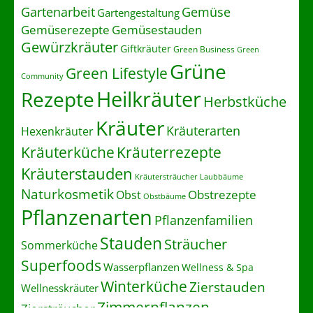
Gartenarbeit
Gemüse
Gartengestaltung
Gemüserezepte
Gemüsestauden
Gewürzkräuter
Giftkräuter
Green Business
Green
Grüne
Green Lifestyle
Community
Heilkräuter
Rezepte
Herbstküche
Kräuter
Kräuterarten
Hexenkräuter
Kräuterrezepte
Kräuterküche
Kräuterstauden
Kräutersträucher
Laubbäume
Naturkosmetik
Obstrezepte
Obst
Obstbäume
Pflanzenarten
Pflanzenfamilien
Stauden
Sträucher
Sommerküche
Superfoods
Wasserpflanzen
Wellness & Spa
Winterküche
Zierstauden
Wellnesskräuter
Zimmerpflanzen
Ziersträucher