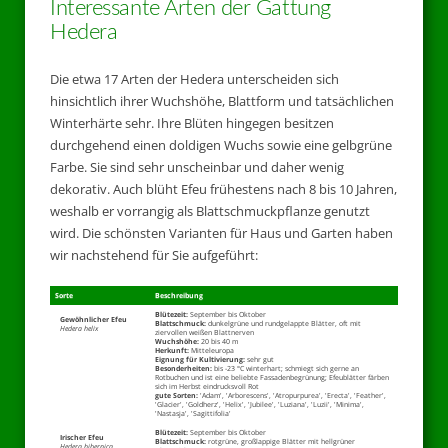
Interessante Arten der Gattung
Hedera
Die etwa 17 Arten der Hedera unterscheiden sich
hinsichtlich ihrer Wuchshöhe, Blattform und tatsächlichen
Winterhärte sehr. Ihre Blüten hingegen besitzen
durchgehend einen doldigen Wuchs sowie eine gelbgrüne
Farbe. Sie sind sehr unscheinbar und daher wenig
dekorativ. Auch blüht Efeu frühestens nach 8 bis 10 Jahren,
weshalb er vorrangig als Blattschmuckpflanze genutzt
wird. Die schönsten Varianten für Haus und Garten haben
wir nachstehend für Sie aufgeführt:
Sorte
Beschreibung
Blütezeit:
September bis Oktober
Gewöhnlicher Efeu
Blattschmuck:
dunkelgrüne und rundgelappte Blätter, oft mit
Hedera helix
ziervollen weißen Blattnerven
Wuchshöhe:
20 bis 40 m
Herkunft:
Mitteleuropa
Eignung für Kultivierung:
sehr gut
Besonderheiten:
bis -23 °C winterhart; schmiegt sich gerne an
Rotbuchen und ist eine beliebte Fassadenbegrünung; Efeublätter färben
sich im Herbst eindrucksvoll Rot
gute Sorten:
'Adam', 'Arborescens', 'Atropurpurea', 'Erecta', 'Feather',
'Glacier', 'Goldherz', 'Helix', 'Jubilee', 'Luziana', 'Luzii', 'Minima',
'Nastasja', 'Sagittifolia'
Blütezeit:
September bis Oktober
Irischer Efeu
Blattschmuck:
rotgrüne, großlappige Blätter mit hellgrüner
Hedera hibernica