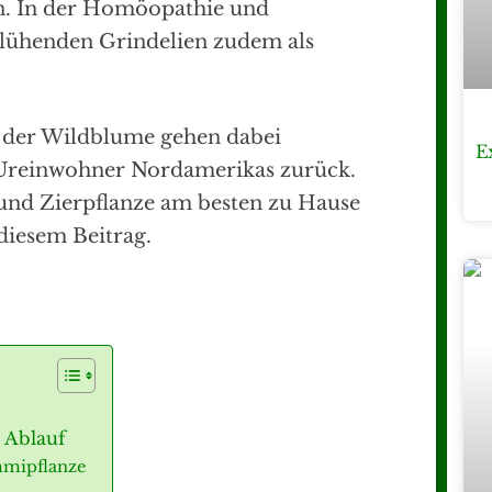
n. In der Homöopathie und
blühenden Grindelien zudem als
 der Wildblume gehen dabei
E
n Ureinwohner Nordamerikas zurück.
 und Zierpflanze am besten zu Hause
 diesem Beitrag.
d Ablauf
mmipflanze