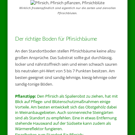
Wirklich frostempfindlich sind eigentlich nur die zarten und ziervollen
Pfirsichbluten.
Der richtige Boden für Pfirsichbäume
An den Standortboden stellen Pfirsichbäume keine allzu
großen Ansprüche. Das Substrat sollte gut durchlässig,
locker und nährstoffreich sein und einen schwach sauren
bis neutralen pH-Wert von 5 bis 7 Punkten besitzen. Am
besten geeignet sind sandig-lehmige, kiesig-lehmige oder
sandig-tonige Böden.
Pflanztipp:
Den Pfirsich als Spalierobst zu ziehen, hat mit
Blick auf Pflege- und Blütenschutzmaßnahmen einige
Vorteile. Am besten entwickelt sich das Obstgehölz dabei
in Weinanbaugebieten. Auch sonnenreiche Steingärten
sind als Standort zu empfehlen. Eine in etwas Entfernung
stehende Hauswand auf der Südseite kann zudem als
Wärmereflektor fungieren.
Einzelheiten zum Standort für Pfirsich: