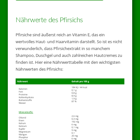
Nährwerte des Pfirsichs
Pfirsiche sind äußerst reich an Vitamin E, das ein
wertvolles Haut- und Haarvitamin darstellt. So ist es nicht
verwunderlich, dass Pfirsichextrakt in so manchem
Shampoo, Duschgel und auch zahlreichen Hautcremes zu
finden ist. Hier eine Nährwerttabelle mit den wichtigsten
Nährwerten des Pfirsichs:
Nährwert
Gehalt pro 100 g
184 KJ / 44 kcal
Kalorien
0,1 g
Fett
0,8 g
Proteine
8,9 g
Kohlenhydrate
1,9 g
Ballaststoffe
87 %
Wasser
Mineralstoffe:
2,6 mg
Chlorid
0,3 mg
Eisen
192 mg
Kalium
6 mg
Kalzium
0,1 mg
Kupfer
9 mg
Magnesium
0,1
Mangan
20 mg
Phosphor
6 mg