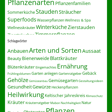
Pflanzenarten
Pflanzenfamilien
Stauden
Sträucher
Sommerküche
Superfoods
Wasserpflanzen
Wellness & Spa
Winterküche
Zierstauden
Wellnesskräuter
Zimmerpflanzen
Ziersträucher
Schlagwörter
Arten und Sorten
Anbauen
Aussaat
Blattkräuter
Bienenweide
Beauty
Ernährung
Blütenkräuter
Eingemachtes
Gebäck
Garten anlegen
Gartenratgeber
Frühlingsblumen
Gehölze
Gemüsegarten
Gestaltungsideen
Gemüseanbau
Gesundheit
Gewürze
Heckenpflanzen
Heilwirkung
Keltischer Jahreskreis
Klimaschutz
Kräuter
Natur
Kräuterratgeber
Nachhaltigkeit
Mabon
Pflanzen