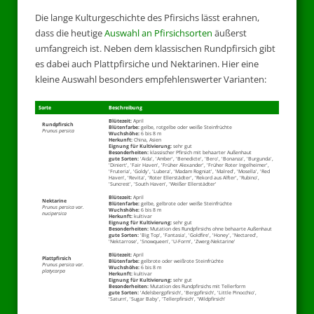
Die lange Kulturgeschichte des Pfirsichs lässt erahnen,
dass die heutige
Auswahl an Pfirsichsorten
äußerst
umfangreich ist. Neben dem klassischen Rundpfirsich gibt
es dabei auch Plattpfirsiche und Nektarinen. Hier eine
kleine Auswahl besonders empfehlenswerter Varianten:
Sorte
Beschreibung
Blütezeit:
April
Rundpfirsich
Blütenfarbe:
gelbe, rotgelbe oder weiße Steinfrüchte
Prunus persica
Wuchshöhe:
6 bis 8 m
Herkunft:
China, Asien
Eignung für Kultivierung:
sehr gut
Besonderheiten:
klassischer Pfirsich mit behaarter Außenhaut
gute Sorten:
'Aida', 'Amber', 'Benedicte', 'Bero', 'Bonanza', 'Burgunda',
'Diniert', 'Fair Haven', 'Früher Alexander', 'Früher Roter Ingelheimer',
'Fruteria', 'Goldy', 'Lubera', 'Madam Rogniat', 'Malred', 'Mosella', 'Red
Haven', 'Revita', 'Roter Ellerstädter', 'Rekord aus Alfter', 'Rubino',
'Suncrest', 'South Haven', 'Weißer Ellerstädter'
Blütezeit:
April
Nektarine
Blütenfarbe:
gelbe, gelbrote oder weiße Steinfrüchte
Prunus persica var.
Wuchshöhe:
6 bis 8 m
nucipersica
Herkunft:
kultivar
Eignung für Kultivierung:
sehr gut
Besonderheiten:
Mutation des Rundpfirsichs ohne behaarte Außenhaut
gute Sorten:
'Big Top', 'Fantasia', 'Goldfire', 'Honey', 'Nectared',
'Nektarrose', 'Snowqueen', 'U-Form', 'Zwerg-Nektarine'
Blütezeit:
April
Plattpfirsich
Blütenfarbe:
gelbrote oder weißrote Steinfrüchte
Prunus persica var.
Wuchshöhe:
6 bis 8 m
platycarpa
Herkunft:
kultivar
Eignung für Kultivierung:
sehr gut
Besonderheiten:
Mutation des Rundpfirsichs mit Tellerform
gute Sorten:
'Adelsbergpfirsich', 'Bergpfirsich', 'Little Pinocchio',
'Saturn', 'Sugar Baby', 'Tellerpfirsich', 'Wildpfirsich'