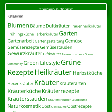
Themen & Topics:
Kategorien
Blumen
Duftkräuter
Bäume
Frauenheilkräuter
Garten
Frühlingsküche
Färberkräuter
Gartenarbeit
Gemüse
Gartengestaltung
Gemüserezepte
Gemüsestauden
Gewürzkräuter
Giftkräuter
Green Business
Green
Grüne
Green Lifestyle
Community
Heilkräuter
Rezepte
Herbstküche
Kräuter
Kräuterarten
Hexenkräuter
Kräuterrezepte
Kräuterküche
Kräuterstauden
Kräutersträucher
Laubbäume
Naturkosmetik
Obstrezepte
Obst
Obstbäume