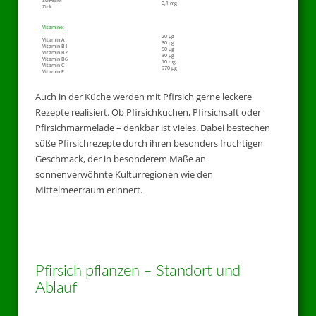
Schwefel
0,1 mg
Zink
Vitamine:
20 µg
Vitamin A
30 µg
Vitamin B1
50 µg
Vitamin B2
30 µg
Vitamin B6
10 mg
Vitamin C
970 µg
Vitamin E
Auch in der Küche werden mit Pfirsich gerne leckere
Rezepte realisiert. Ob Pfirsichkuchen, Pfirsichsaft oder
Pfirsichmarmelade – denkbar ist vieles. Dabei bestechen
süße Pfirsichrezepte durch ihren besonders fruchtigen
Geschmack, der in besonderem Maße an
sonnenverwöhnte Kulturregionen wie den
Mittelmeerraum erinnert.
Pfirsich pflanzen – Standort und
Ablauf