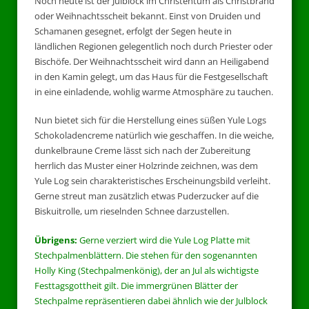
Noch heute ist der Julblock im Christentum als Christbrand
oder Weihnachtsscheit bekannt. Einst von Druiden und
Schamanen gesegnet, erfolgt der Segen heute in
ländlichen Regionen gelegentlich noch durch Priester oder
Bischöfe. Der Weihnachtsscheit wird dann an Heiligabend
in den Kamin gelegt, um das Haus für die Festgesellschaft
in eine einladende, wohlig warme Atmosphäre zu tauchen.
Nun bietet sich für die Herstellung eines süßen Yule Logs
Schokoladencreme natürlich wie geschaffen. In die weiche,
dunkelbraune Creme lässt sich nach der Zubereitung
herrlich das Muster einer Holzrinde zeichnen, was dem
Yule Log sein charakteristisches Erscheinungsbild verleiht.
Gerne streut man zusätzlich etwas Puderzucker auf die
Biskuitrolle, um rieselnden Schnee darzustellen.
Übrigens:
Gerne verziert wird die Yule Log Platte mit
Stechpalmenblättern. Die stehen für den sogenannten
Holly King (Stechpalmenkönig), der an Jul als wichtigste
Festtagsgottheit gilt. Die immergrünen Blätter der
Stechpalme repräsentieren dabei ähnlich wie der Julblock