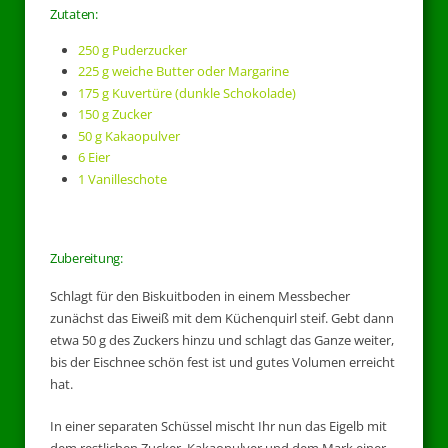
Zutaten:
250 g Puderzucker
225 g weiche Butter oder Margarine
175 g Kuvertüre (dunkle Schokolade)
150 g Zucker
50 g Kakaopulver
6 Eier
1 Vanilleschote
Zubereitung:
Schlagt für den Biskuitboden in einem Messbecher
zunächst das Eiweiß mit dem Küchenquirl steif. Gebt dann
etwa 50 g des Zuckers hinzu und schlagt das Ganze weiter,
bis der Eischnee schön fest ist und gutes Volumen erreicht
hat.
In einer separaten Schüssel mischt Ihr nun das Eigelb mit
dem restlichen Zucker, Kakaopulver und dem Mark einer