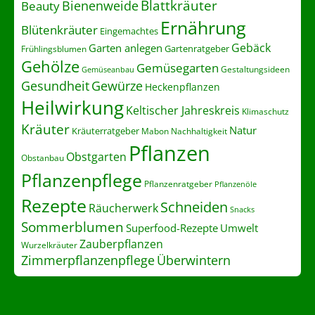
Blattkräuter
Bienenweide
Beauty
Ernährung
Blütenkräuter
Eingemachtes
Gebäck
Garten anlegen
Gartenratgeber
Frühlingsblumen
Gehölze
Gemüsegarten
Gestaltungsideen
Gemüseanbau
Gesundheit
Gewürze
Heckenpflanzen
Heilwirkung
Keltischer Jahreskreis
Klimaschutz
Kräuter
Natur
Kräuterratgeber
Nachhaltigkeit
Mabon
Pflanzen
Obstgarten
Obstanbau
Pflanzenpflege
Pflanzenratgeber
Pflanzenöle
Rezepte
Schneiden
Räucherwerk
Snacks
Sommerblumen
Superfood-Rezepte
Umwelt
Zauberpflanzen
Wurzelkräuter
Zimmerpflanzenpflege
Überwintern