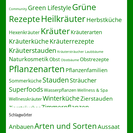
Grüne
Green Lifestyle
Community
Heilkräuter
Rezepte
Herbstküche
Kräuter
Kräuterarten
Hexenkräuter
Kräuterrezepte
Kräuterküche
Kräuterstauden
Kräutersträucher
Laubbäume
Naturkosmetik
Obstrezepte
Obst
Obstbäume
Pflanzenarten
Pflanzenfamilien
Stauden
Sträucher
Sommerküche
Superfoods
Wasserpflanzen
Wellness & Spa
Winterküche
Zierstauden
Wellnesskräuter
Zimmerpflanzen
Ziersträucher
Schlagwörter
Arten und Sorten
Anbauen
Aussaat