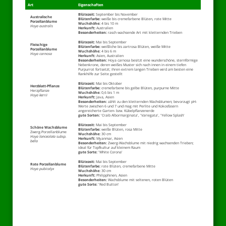
Art
Eigenschaften
Blütezeit:
September bis November
Australische
Blütenfarbe:
weiße bis cremefarbene Blüten, rote Mitte
Porzellanblume
Wuchshöhe:
4 bis 10 m
Hoya australis
Herkunft:
Australien
Besonderheiten:
rasch wachsende Art mit kletternden Trieben
Blütezeit:
Mai bis September
Fleischige
Blütenfarbe:
weißliche bis zartrosa Blüten, weiße Mitte
Porzellanblume
Wuchshöhe:
4 bis 6 m
Hoya carnosa
Herkunft:
Asien, Australien
Besonderheiten:
Hoya carnosa besitzt eine wunderschöne, sternförmige
Nebenkrone, deren weißes Muster sich nach innen in einem tiefen
Purpurrot fortsetzt; ihren extrem langen Trieben wird am besten eine
Rankhilfe zur Seite gestellt
Blütezeit:
Mai bis Oktober
Herzblatt-Pflanze
Blütenfarbe:
cremefarbene bis gelbe Blüten, purpurne Mitte
Herzpflanze
Wuchshöhe:
0,6 bis 1 m
Hoya kerrii
Herkunft:
Java, Asien
Besonderheiten:
zählt zu den kletternden Wachsblumen; bevorzugt pH-
Werte zwischen 6 und 7 und mag mit Perlite und Kokosfasern
angereicherte Garten- bzw. Kübelpflanzenerde
gute Sorten:
'Craib Albormarginata', 'Variegata', 'Yellow Splash'
Blütezeit:
Mai bis September
Schöne Wachsblume
Blütenfarbe:
weiße Blüten, rosa Mitte
Zwerg-Porzellanblume
Wuchshöhe:
30 cm
Hoya lanceolata subsp.
Herkunft:
Myanmar, Asien
bella
Besonderheiten:
Zwerg-Wachsblume mit niedrig wachsenden Trieben;
ideal für Topfkultur auf kleinem Raum
gute Sorte:
'White Corona'
Blütezeit:
Mai bis September
Rote Porzellanblume
Blütenfarbe:
rote Blüten, cremefarbene Mitte
Hoya pubicalyx
Wuchshöhe:
30 cm
Herkunft:
Philipphinen, Asien
Besonderheiten:
Wachsblume mit seltenen, roten Blüten
gute Sorte:
'Red Button'