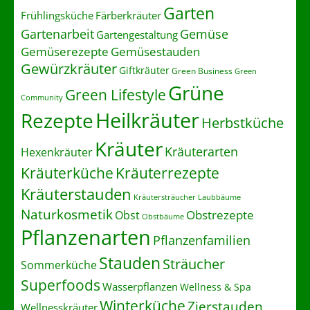
Garten
Frühlingsküche
Färberkräuter
Gartenarbeit
Gemüse
Gartengestaltung
Gemüserezepte
Gemüsestauden
Gewürzkräuter
Giftkräuter
Green Business
Green
Grüne
Green Lifestyle
Community
Heilkräuter
Rezepte
Herbstküche
Kräuter
Kräuterarten
Hexenkräuter
Kräuterrezepte
Kräuterküche
Kräuterstauden
Kräutersträucher
Laubbäume
Naturkosmetik
Obstrezepte
Obst
Obstbäume
Pflanzenarten
Pflanzenfamilien
Stauden
Sträucher
Sommerküche
Superfoods
Wasserpflanzen
Wellness & Spa
Winterküche
Zierstauden
Wellnesskräuter