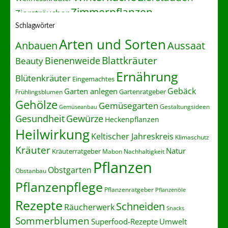
Zimmerpflanzen
Ziersträucher
Schlagwörter
Arten und Sorten
Anbauen
Aussaat
Blattkräuter
Bienenweide
Beauty
Ernährung
Blütenkräuter
Eingemachtes
Gebäck
Garten anlegen
Gartenratgeber
Frühlingsblumen
Gehölze
Gemüsegarten
Gestaltungsideen
Gemüseanbau
Gesundheit
Gewürze
Heckenpflanzen
Heilwirkung
Keltischer Jahreskreis
Klimaschutz
Kräuter
Natur
Kräuterratgeber
Nachhaltigkeit
Mabon
Pflanzen
Obstgarten
Obstanbau
Pflanzenpflege
Pflanzenratgeber
Pflanzenöle
Rezepte
Schneiden
Räucherwerk
Snacks
Sommerblumen
Superfood-Rezepte
Umwelt