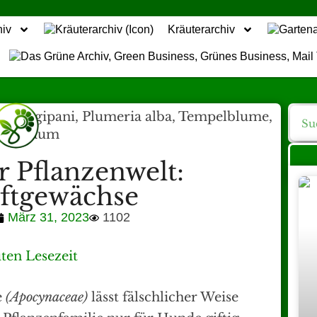
hiv
Kräuterarchiv
r Pflanzenwelt:
ftgewächse
März 31, 2023
1102
ten Lesezeit
e
(Apocynaceae)
lässt fälschlicher Weise