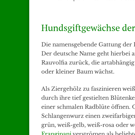
Hundsgiftgewächse der
Die namensgebende Gattung der R
Der deutsche Name geht hierbei 
Rauvolfia zurück, die artabhängi
oder kleiner Baum wächst.
Als Ziergehölz zu faszinieren we
durch ihre tief gestielten Blütenk
einer schmalen Radblüte öffnen. O
Schlangenwurz einen zweifarbigen
grün, weiß-gelb, weiß-rosa oder w
Frangipani
verströmen als beliebt