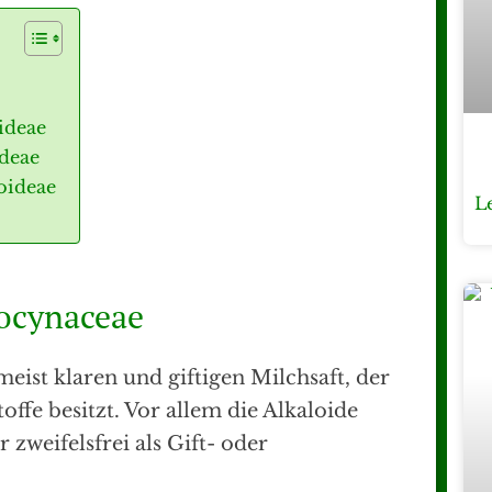
ideae
deae
oideae
L
ocynaceae
ist klaren und giftigen Milchsaft, der
stoffe besitzt. Vor allem die Alkaloide
zweifelsfrei als Gift- oder