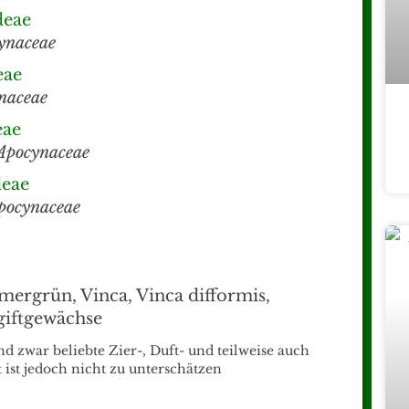
deae
ynaceae
eae
naceae
eae
Apocynaceae
deae
pocynaceae
nd zwar beliebte Zier-, Duft- und teilweise auch
t ist jedoch nicht zu unterschätzen