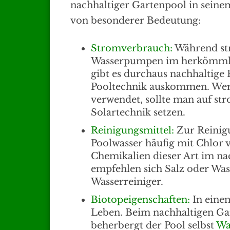
nachhaltiger Gartenpool in seinem
von besonderer Bedeutung:
Stromverbrauch:
Während str
Wasserpumpen im herkömmlic
gibt es durchaus nachhaltige
Pooltechnik auskommen. Wer
verwendet, sollte man auf st
Solartechnik setzen.
Reinigungsmittel:
Zur Reinigu
Poolwasser häufig mit Chlor 
Chemikalien dieser Art im nac
empfehlen sich Salz oder Wass
Wasserreiniger.
Biotopeigenschaften:
In einem
Leben. Beim nachhaltigen Gar
beherbergt der Pool selbst
Wa