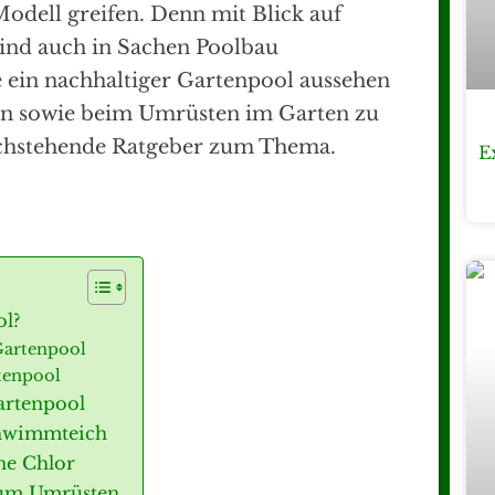
odell greifen. Denn mit Blick auf
ind auch in Sachen Poolbau
e ein nachhaltiger Gartenpool aussehen
tion sowie beim Umrüsten im Garten zu
nachstehende Ratgeber zum Thema.
E
ol?
Gartenpool
tenpool
artenpool
chwimmteich
ne Chlor
zum Umrüsten