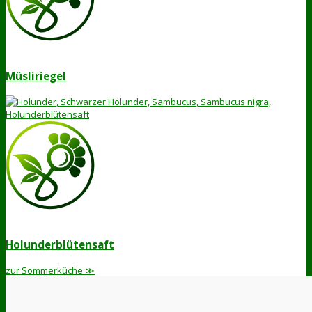
Müsliriegel
Holunderblütensaft
zur Sommerküche ≫