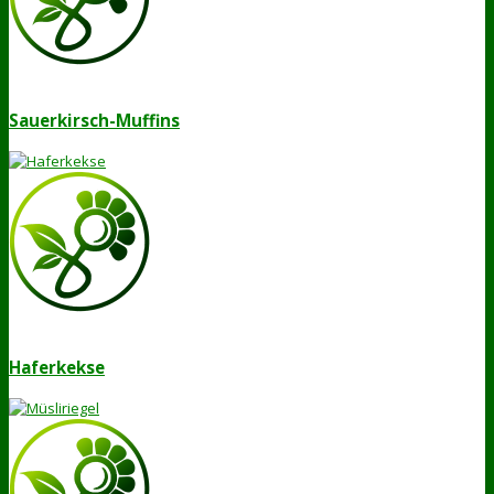
Sauerkirsch-Muffins
Haferkekse