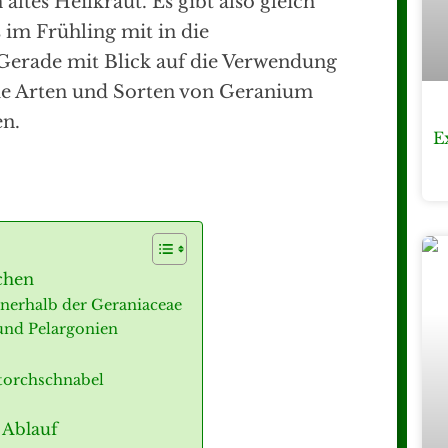
ltes Heilkraut. Es gibt also gleich
im Frühling mit in die
Gerade mit Blick auf die Verwendung
 die Arten und Sorten von Geranium
en.
E
chen
erhalb der Geraniaceae
und Pelargonien
torchschnabel
 Ablauf