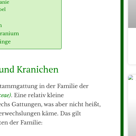
anie
bel
n
Geranium
inge
 und Kranichen
Stammgattung in der Familie der
ceae)
. Eine relativ kleine
echs Gattungen, was aber nicht heißt,
Verwechslungen käme. Das gilt
ten der Familie: