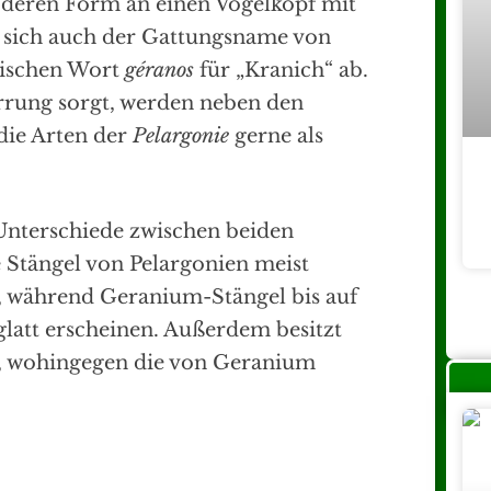
 deren Form an einen Vogelkopf mit
t sich auch der Gattungsname von
ischen Wort
géranos
für „Kranich“ ab.
rrung sorgt, werden neben den
die Arten der
Pelargonie
gerne als
e Unterschiede zwischen beiden
e Stängel von Pelargonien meist
t, während Geranium-Stängel bis auf
att erscheinen. Außerdem besitzt
 wohingegen die von Geranium