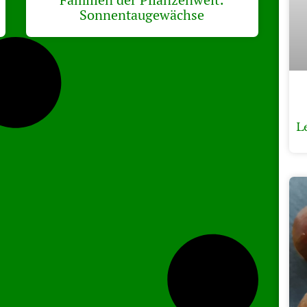
Sonnentaugewächse
L