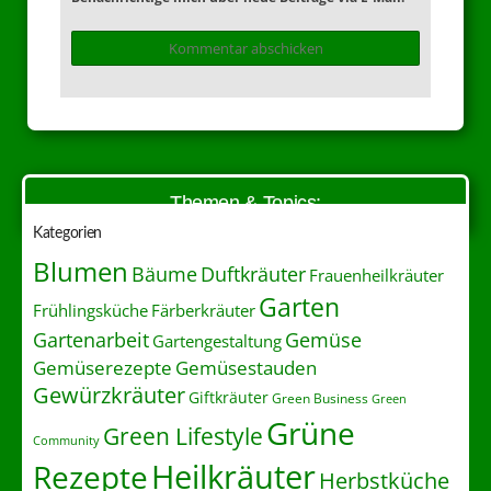
Themen & Topics:
Kategorien
Blumen
Duftkräuter
Bäume
Frauenheilkräuter
Garten
Frühlingsküche
Färberkräuter
Gartenarbeit
Gemüse
Gartengestaltung
Gemüserezepte
Gemüsestauden
Gewürzkräuter
Giftkräuter
Green Business
Green
Grüne
Green Lifestyle
Community
Heilkräuter
Rezepte
Herbstküche