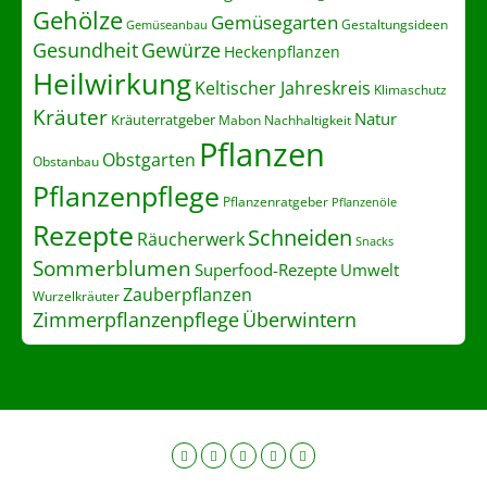
Gehölze
Gemüsegarten
Gestaltungsideen
Gemüseanbau
Gesundheit
Gewürze
Heckenpflanzen
Heilwirkung
Keltischer Jahreskreis
Klimaschutz
Kräuter
Natur
Kräuterratgeber
Nachhaltigkeit
Mabon
Pflanzen
Obstgarten
Obstanbau
Pflanzenpflege
Pflanzenratgeber
Pflanzenöle
Rezepte
Schneiden
Räucherwerk
Snacks
Sommerblumen
Superfood-Rezepte
Umwelt
Zauberpflanzen
Wurzelkräuter
Zimmerpflanzenpflege
Überwintern