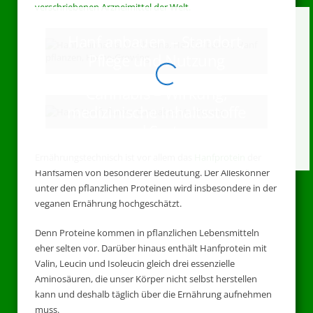
verschriebenen Arzneimittel der Welt.
Hanf anbauen – Standort,
Pflege und Nutzung
Cannabis – Wirkung,
medizinische Inhaltsstoffe
und Sorten
Ernährungstechnisch ist vor allem das
Hanfprotein
der
Hanfsamen von besonderer Bedeutung. Der Alleskönner
unter den pflanzlichen Proteinen wird insbesondere in der
veganen Ernährung hochgeschätzt.
Denn Proteine kommen in pflanzlichen Lebensmitteln
eher selten vor. Darüber hinaus enthält Hanfprotein mit
Valin, Leucin und Isoleucin gleich drei essenzielle
Aminosäuren, die unser Körper nicht selbst herstellen
kann und deshalb täglich über die Ernährung aufnehmen
muss.