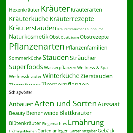
Kräuter
Kräuterarten
Hexenkräuter
Kräuterrezepte
Kräuterküche
Kräuterstauden
Kräutersträucher
Laubbäume
Naturkosmetik
Obstrezepte
Obst
Obstbäume
Pflanzenarten
Pflanzenfamilien
Stauden
Sträucher
Sommerküche
Superfoods
Wasserpflanzen
Wellness & Spa
Winterküche
Zierstauden
Wellnesskräuter
Zimmerpflanzen
Ziersträucher
Schlagwörter
Arten und Sorten
Anbauen
Aussaat
Blattkräuter
Bienenweide
Beauty
Ernährung
Blütenkräuter
Eingemachtes
Gebäck
Garten anlegen
Gartenratgeber
Frühlingsblumen