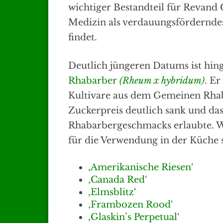
wichtiger Bestandteil für Revand 
Medizin als verdauungsfördernd
findet.
Deutlich jüngeren Datums ist hi
Rhabarber
(Rheum x hybridum)
. Er
Kultivare aus dem Gemeinen Rha
Zuckerpreis deutlich sank und da
Rhabarbergeschmacks erlaubte. W
für die Verwendung in der Küche s
‚Amerikanische Riesen‘
‚Canada Red‘
‚Elmsblitz‘
‚Frambozen Rood‘
‚Glaskin’s Perpetual‘