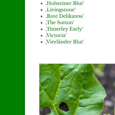
‚Holsteiner Blut‘
‚Livingstone‘
‚Rote Delikatess‘
‚The Sutton‘
‚Timerley Early‘
‚Victoria‘
‚Vierländer Blut‘