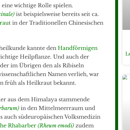
eine wichtige Rolle spielen.
cinale)
ist beispielsweise bereits seit ca.
rau
t in der Traditionellen Chinesischen
sheilkunde kannte den
Handförmigen
L
ichtige Heilpflanze. Und auch der
 der im Übrigen den als Ribiseln
issenschaftlichen Namen verlieh, war
n früh als Heilkraut bekannt.
 der aus dem Himalaya stammende
rbarum)
in den Mittelmeerraum und
ls auch südeuropäischen Volksmedizin
che Rhabarber
(Rheum emodi)
zudem