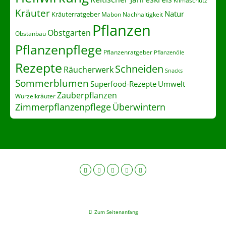
Kräuter
Natur
Kräuterratgeber
Nachhaltigkeit
Mabon
Pflanzen
Obstgarten
Obstanbau
Pflanzenpflege
Pflanzenratgeber
Pflanzenöle
Rezepte
Schneiden
Räucherwerk
Snacks
Sommerblumen
Superfood-Rezepte
Umwelt
Zauberpflanzen
Wurzelkräuter
Zimmerpflanzenpflege
Überwintern
Zum Seitenanfang