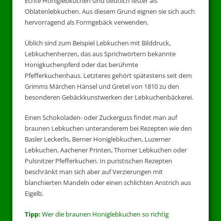
Echte Honiglebkuchen sind deutlich fester als
Oblatenlebkuchen. Aus diesem Grund eignen sie sich auch
hervorragend als Formgebäck verwenden.
Üblich sind zum Beispiel Lebkuchen mit Bilddruck,
Lebkuchenherzen, das aus Sprichwörtern bekannte
Honigkuchenpferd oder das berühmte
Pfefferkuchenhaus. Letzteres gehört spätestens seit dem
Grimms Märchen Hänsel und Gretel von 1810 zu den
besonderen Gebäckkunstwerken der Lebkuchenbäckerei.
Einen Schokoladen- oder Zuckerguss findet man auf
braunen Lebkuchen unteranderem bei Rezepten wie den
Basler Leckerlis, Berner Honiglebkuchen, Luzerner
Lebkuchen, Aachener Printen, Thorner Lebkuchen oder
Pulsnitzer Pfefferkuchen. In puristischen Rezepten
beschränkt man sich aber auf Verzierungen mit
blanchierten Mandeln oder einen schlichten Anstrich aus
Eigelb.
Tipp:
Wer die braunen Honiglebkuchen so richtig