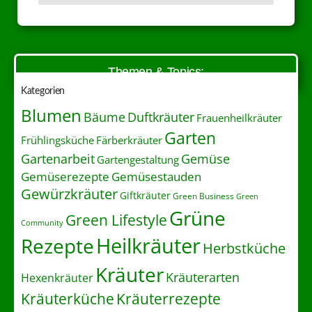
Themen & Topics:
Kategorien
Blumen
Duftkräuter
Bäume
Frauenheilkräuter
Garten
Frühlingsküche
Färberkräuter
Gartenarbeit
Gemüse
Gartengestaltung
Gemüserezepte
Gemüsestauden
Gewürzkräuter
Giftkräuter
Green Business
Green
Grüne
Green Lifestyle
Community
Heilkräuter
Rezepte
Herbstküche
Kräuter
Kräuterarten
Hexenkräuter
Kräuterrezepte
Kräuterküche