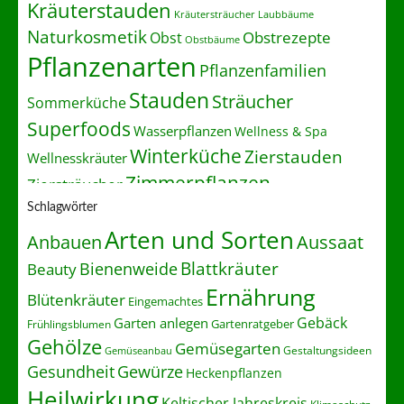
Kräuterstauden
Kräutersträucher
Laubbäume
Naturkosmetik
Obstrezepte
Obst
Obstbäume
Pflanzenarten
Pflanzenfamilien
Stauden
Sträucher
Sommerküche
Superfoods
Wasserpflanzen
Wellness & Spa
Winterküche
Zierstauden
Wellnesskräuter
Zimmerpflanzen
Ziersträucher
Schlagwörter
Arten und Sorten
Anbauen
Aussaat
Blattkräuter
Bienenweide
Beauty
Ernährung
Blütenkräuter
Eingemachtes
Gebäck
Garten anlegen
Gartenratgeber
Frühlingsblumen
Gehölze
Gemüsegarten
Gestaltungsideen
Gemüseanbau
Gesundheit
Gewürze
Heckenpflanzen
Heilwirkung
Keltischer Jahreskreis
Klimaschutz