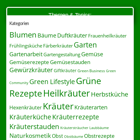
Themen & Topics:
Kategorien
Blumen
Duftkräuter
Bäume
Frauenheilkräuter
Garten
Frühlingsküche
Färberkräuter
Gartenarbeit
Gemüse
Gartengestaltung
Gemüserezepte
Gemüsestauden
Gewürzkräuter
Giftkräuter
Green Business
Green
Grüne
Green Lifestyle
Community
Heilkräuter
Rezepte
Herbstküche
Kräuter
Kräuterarten
Hexenkräuter
Kräuterrezepte
Kräuterküche
Kräuterstauden
Kräutersträucher
Laubbäume
Naturkosmetik
Obstrezepte
Obst
Obstbäume