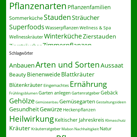
Pflanzenarten
Pflanzenfamilien
Stauden
Sträucher
Sommerküche
Superfoods
Wasserpflanzen
Wellness & Spa
Winterküche
Zierstauden
Wellnesskräuter
Zimmerpflanzen
Ziersträucher
Schlagwörter
Arten und Sorten
Anbauen
Aussaat
Blattkräuter
Bienenweide
Beauty
Ernährung
Blütenkräuter
Eingemachtes
Gebäck
Garten anlegen
Gartenratgeber
Frühlingsblumen
Gehölze
Gemüsegarten
Gestaltungsideen
Gemüseanbau
Gesundheit
Gewürze
Heckenpflanzen
Heilwirkung
Keltischer Jahreskreis
Klimaschutz
Kräuter
Natur
Kräuterratgeber
Nachhaltigkeit
Mabon