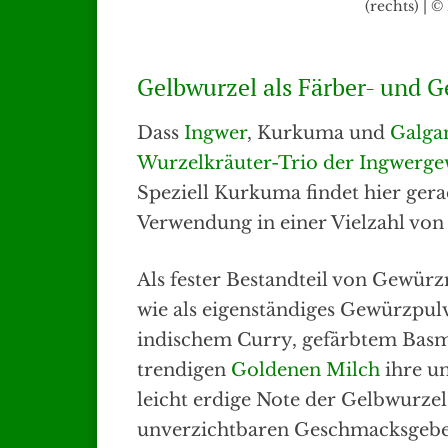
(rechts) | 
Gelbwurzel als Färber- und 
Dass
Ingwer
, Kurkuma und
Galga
Wurzelkräuter-Trio der Ingwerg
Speziell Kurkuma findet hier gera
Verwendung in einer Vielzahl von
Als fester Bestandteil von Gewü
wie als eigenständiges Gewürzpulv
indischem Curry, gefärbtem Basm
trendigen
Goldenen Milch
ihre u
leicht erdige Note der Gelbwurze
unverzichtbaren Geschmacksgeber