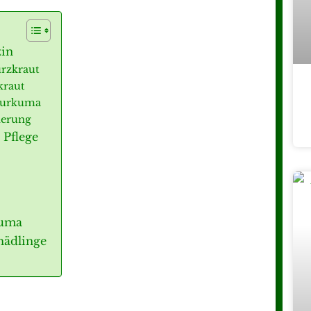
zin
ürzkraut
kraut
 Kurkuma
ierung
 Pflege
cuma
hädlinge