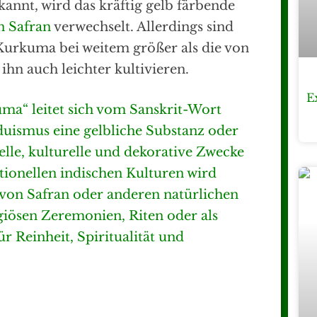
annt, wird das kräftig gelb färbende
n Safran
verwechselt. Allerdings sind
Kurkuma bei weitem größer als die von
hn auch leichter kultivieren.
E
a“ leitet sich vom Sanskrit-Wort
uismus eine gelbliche Substanz oder
uelle, kulturelle und dekorative Zwecke
itionellen indischen Kulturen wird
on Safran oder anderen natürlichen
igiösen Zeremonien, Riten oder als
ür Reinheit, Spiritualität und