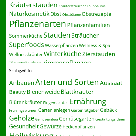
Kräuterstauden
Kräutersträucher
Laubbäume
Naturkosmetik
Obstrezepte
Obst
Obstbäume
Pflanzenarten
Pflanzenfamilien
Stauden
Sträucher
Sommerküche
Superfoods
Wasserpflanzen
Wellness & Spa
Winterküche
Zierstauden
Wellnesskräuter
Zimmerpflanzen
Ziersträucher
Schlagwörter
Arten und Sorten
Anbauen
Aussaat
Blattkräuter
Bienenweide
Beauty
Ernährung
Blütenkräuter
Eingemachtes
Gebäck
Garten anlegen
Gartenratgeber
Frühlingsblumen
Gehölze
Gemüsegarten
Gestaltungsideen
Gemüseanbau
Gesundheit
Gewürze
Heckenpflanzen
Heilwirkung