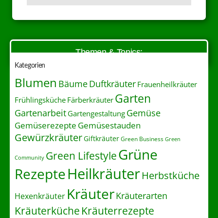
Themen & Topics:
Kategorien
Blumen
Duftkräuter
Bäume
Frauenheilkräuter
Garten
Frühlingsküche
Färberkräuter
Gartenarbeit
Gemüse
Gartengestaltung
Gemüserezepte
Gemüsestauden
Gewürzkräuter
Giftkräuter
Green Business
Green
Grüne
Green Lifestyle
Community
Heilkräuter
Rezepte
Herbstküche
Kräuter
Kräuterarten
Hexenkräuter
Kräuterrezepte
Kräuterküche