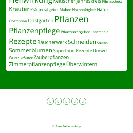
Keltischer Jahreskreis
Klimaschutz
Kräuter
Natur
Kräuterratgeber
Nachhaltigkeit
Mabon
Pflanzen
Obstgarten
Obstanbau
Pflanzenpflege
Pflanzenratgeber
Pflanzenöle
Rezepte
Schneiden
Räucherwerk
Snacks
Sommerblumen
Superfood-Rezepte
Umwelt
Zauberpflanzen
Wurzelkräuter
Zimmerpflanzenpflege
Überwintern
Zum Seitenanfang