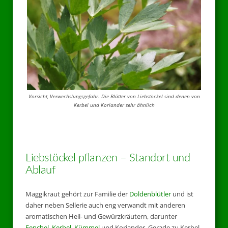
Vorsicht, Verwechslungsgefahr. Die Blätter von Liebstöckel sind denen von
Kerbel und Koriander sehr ähnlich
Liebstöckel pflanzen – Standort und
Ablauf
Maggikraut gehört zur Familie der
Doldenblütler
und ist
daher neben Sellerie auch eng verwandt mit anderen
aromatischen Heil- und Gewürzkräutern, darunter
Fenchel
,
Kerbel
,
Kümmel
und Koriander. Gerade zu Kerbel