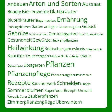
Arten und Sorten
Anbauen
Aussaat
Blattkräuter
Bienenweide
Beauty
Ernährung
Blütenkräuter
Eingemachtes
Gebäck
Garten anlegen
Gartenratgeber
Frühlingsblumen
Gehölze
Gemüsegarten
Gestaltungsideen
Gemüseanbau
Gesundheit
Gewürze
Heckenpflanzen
Heilwirkung
Keltischer Jahreskreis
Klimaschutz
Kräuter
Natur
Kräuterratgeber
Nachhaltigkeit
Mabon
Pflanzen
Obstgarten
Obstanbau
Pflanzenpflege
Pflanzenratgeber
Pflanzenöle
Rezepte
Schneiden
Räucherwerk
Snacks
Sommerblumen
Superfood-Rezepte
Umwelt
Zauberpflanzen
Wurzelkräuter
Zimmerpflanzenpflege
Überwintern