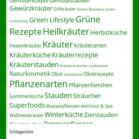
Gemüserezepte
Gemüsestauden
Gewürzkräuter
Giftkräuter
Green Business
Green
Grüne
Green Lifestyle
Community
Heilkräuter
Rezepte
Herbstküche
Kräuter
Kräuterarten
Hexenkräuter
Kräuterrezepte
Kräuterküche
Kräuterstauden
Kräutersträucher
Laubbäume
Naturkosmetik
Obstrezepte
Obst
Obstbäume
Pflanzenarten
Pflanzenfamilien
Stauden
Sträucher
Sommerküche
Superfoods
Wasserpflanzen
Wellness & Spa
Winterküche
Zierstauden
Wellnesskräuter
Zimmerpflanzen
Ziersträucher
Schlagwörter