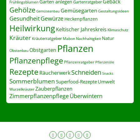
Gebäck
Garten anlegen
Gartenratgeber
Frühlingsblumen
Gehölze
Gemüsegarten
Gestaltungsideen
Gemüseanbau
Gesundheit
Gewürze
Heckenpflanzen
Heilwirkung
Keltischer Jahreskreis
Klimaschutz
Kräuter
Natur
Kräuterratgeber
Nachhaltigkeit
Mabon
Pflanzen
Obstgarten
Obstanbau
Pflanzenpflege
Pflanzenratgeber
Pflanzenöle
Rezepte
Schneiden
Räucherwerk
Snacks
Sommerblumen
Superfood-Rezepte
Umwelt
Zauberpflanzen
Wurzelkräuter
Zimmerpflanzenpflege
Überwintern