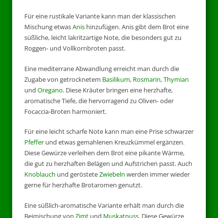
Für eine rustikale Variante kann man der klassischen
Mischung etwas
Anis
hinzufügen. Anis gibt dem Brot eine
süßliche, leicht lakritzartige Note, die besonders gut zu
Roggen- und Vollkornbroten passt.
Eine mediterrane Abwandlung erreicht man durch die
Zugabe von getrocknetem
Basilikum
,
Rosmarin
,
Thymian
und
Oregano
. Diese Kräuter bringen eine herzhafte,
aromatische Tiefe, die hervorragend zu Oliven- oder
Focaccia-Broten harmoniert.
Für eine leicht scharfe Note kann man eine Prise schwarzer
Pfeffer
und etwas gemahlenen Kreuzkümmel ergänzen.
Diese Gewürze verleihen dem Brot eine pikante Wärme,
die gut zu herzhaften Belägen und Aufstrichen passt. Auch
Knoblauch
und geröstete
Zwiebeln
werden immer wieder
gerne für herzhafte Brotaromen genutzt.
Eine süßlich-aromatische Variante erhält man durch die
Beimischung von
Zimt
und
Muskatnuss
. Diese Gewürze