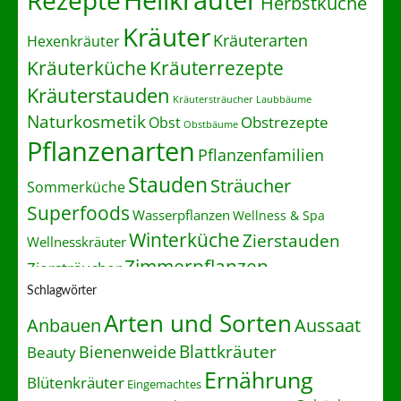
Heilkräuter
Rezepte
Herbstküche
Kräuter
Kräuterarten
Hexenkräuter
Kräuterrezepte
Kräuterküche
Kräuterstauden
Kräutersträucher
Laubbäume
Naturkosmetik
Obstrezepte
Obst
Obstbäume
Pflanzenarten
Pflanzenfamilien
Stauden
Sträucher
Sommerküche
Superfoods
Wasserpflanzen
Wellness & Spa
Winterküche
Zierstauden
Wellnesskräuter
Zimmerpflanzen
Ziersträucher
Schlagwörter
Arten und Sorten
Anbauen
Aussaat
Blattkräuter
Bienenweide
Beauty
Ernährung
Blütenkräuter
Eingemachtes